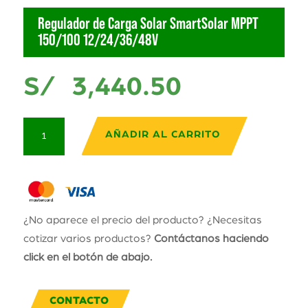
Regulador de Carga Solar SmartSolar MPPT
150/100 12/24/36/48V
S/
3,440.50
Regulador
AÑADIR AL CARRITO
de
Carga
Solar
SmartSolar
MPPT
¿No aparece el precio del producto? ¿Necesitas
150/100
cotizar varios productos?
Contáctanos haciendo
12/24/36/48V
click en el botón de abajo.
cantidad
CONTACTO