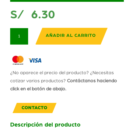
S/
6.30
Conector
AÑADIR AL CARRITO
MC4
Multicontact
Macho-
Hembra
cantidad
¿No aparece el precio del producto? ¿Necesitas
cotizar varios productos?
Contáctanos haciendo
click en el botón de abajo.
CONTACTO
Descripción del producto