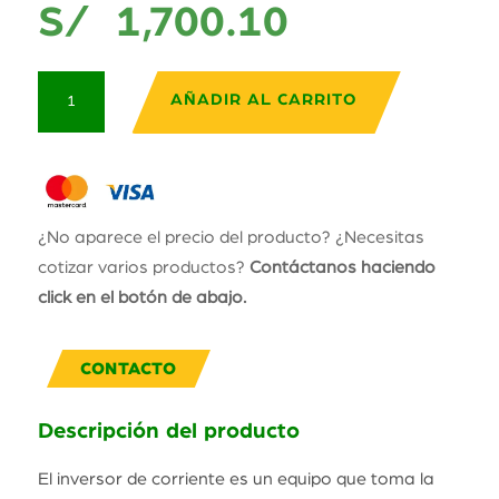
S/
1,700.10
Victron
AÑADIR AL CARRITO
Energy
Phoenix
Inverter
12/1200-
220V
¿No aparece el precio del producto? ¿Necesitas
NEMA
cotizar varios productos?
Contáctanos haciendo
5-
click en el botón de abajo.
15R
cantidad
CONTACTO
Descripción del producto
El inversor de corriente es un equipo que toma la