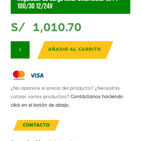
100/30 12/24V
S/
1,010.70
Regulador
AÑADIR AL CARRITO
de
Carga
Solar
SmartSolar
MPPT
¿No aparece el precio del producto? ¿Necesitas
100/30
cotizar varios productos?
Contáctanos haciendo
12/24V
click en el botón de abajo.
cantidad
CONTACTO