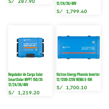
S/
287.90
12/24/36/48V
S/
1,799.40
Regulador de Carga Solar
Victron Energy Phoenix Inverter
SmartSolar MPPT 150/35
12/1200-220V NEMA 5-15R
12/24/36/48V
S/
1,700.10
S/
1,219.20