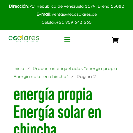
Dirección:
Av. República de Venezuela 1179, Breña 15082
E-mail:
ventas@ecosolares.pe
Celular:+51 959 643 565
Inicio
/
Productos etiquetados “energía propia
Energía solar en chincha”
/ Página 2
energía propia
Energía solar en
chincha