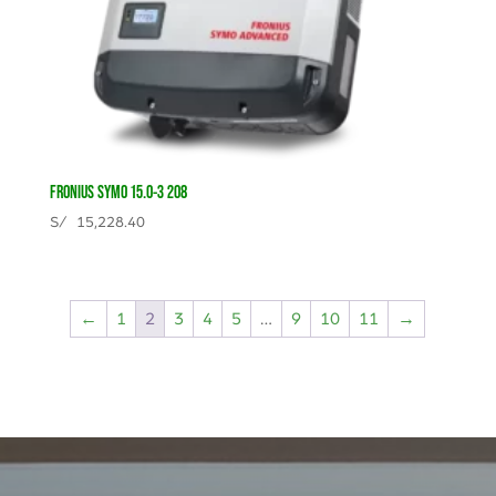
FRONIUS SYMO 15.0-3 208
S/
15,228.40
←
1
2
3
4
5
…
9
10
11
→