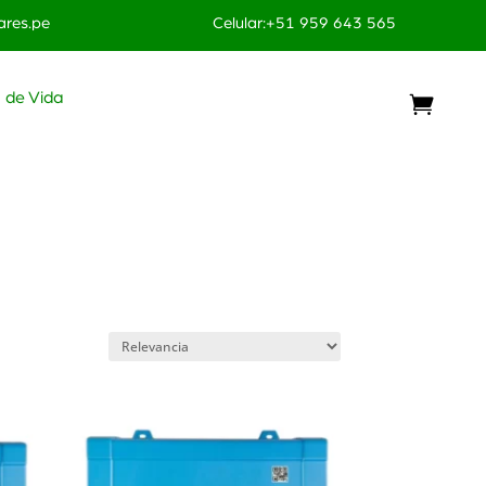
res.pe
Celular:+51 959 643 565
o de Vida