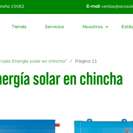
 Breña 15082
E-mail:
ventas@ecosola
Tienda
Servicios
Nosotros
Estil
opia Energía solar en chincha”
/ Página 11
nergía solar en chincha