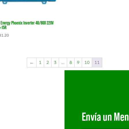
n Energy Phoenix Inverter 48/800 220V
-15R
1.20
←
1
2
3
…
8
9
10
11
Envía un Men