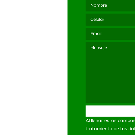
3 565
ación
ítica de Privacidad
itica de Privacidad
Redes Sociales
minos y Condiciones
Al llenar estos campo
ro de
lamaciones
tratamiento de tus d