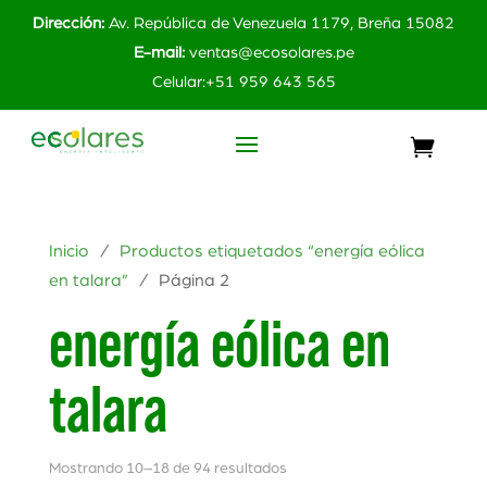
Dirección:
Av. República de Venezuela 1179, Breña 15082
E-mail:
ventas@ecosolares.pe
Celular:+51 959 643 565
Inicio
/
Productos etiquetados “energía eólica
en talara”
/ Página 2
energía eólica en
talara
Mostrando 10–18 de 94 resultados