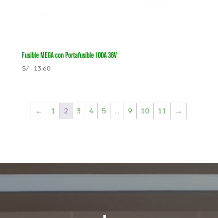
Fusible MEGA con Portafusible 100A 36V
S/
13.60
←
1
2
3
4
5
…
9
10
11
→