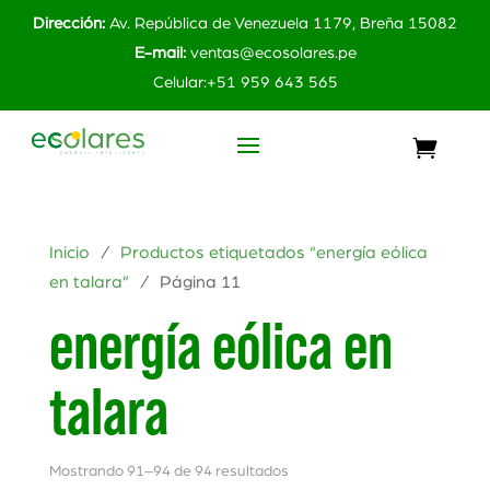
Dirección:
Av. República de Venezuela 1179, Breña 15082
E-mail:
ventas@ecosolares.pe
Celular:+51 959 643 565
Inicio
/
Productos etiquetados “energía eólica
en talara”
/ Página 11
energía eólica en
talara
Mostrando 91–94 de 94 resultados