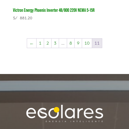
Victron Energy Phoenix Inverter 48/800 220V NEMA 5-15R
S/
881.20
←
1
2
3
…
8
9
10
11