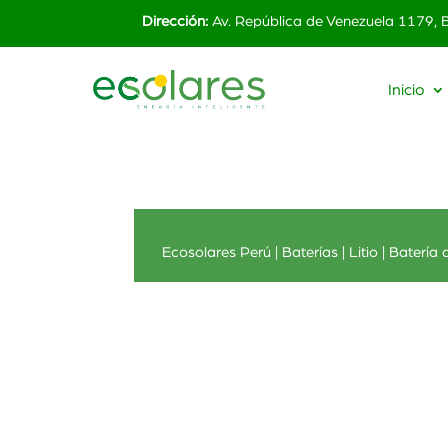
Dirección:
Av. República de Venezuela 1179,
Inicio
Ecosolares Perú
|
Baterías
|
Litio
| Batería