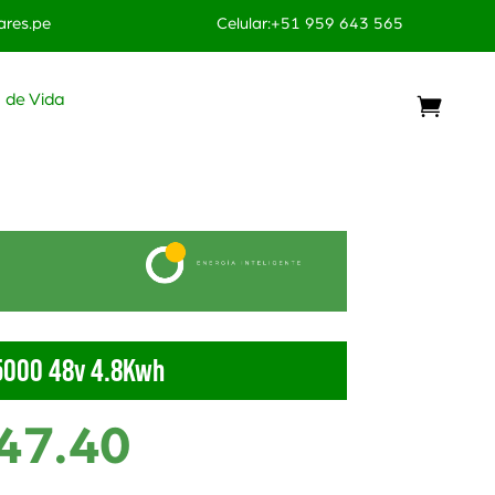
res.pe
Celular:+51 959 643 565
o de Vida
P5000 48v 4.8Kwh
47.40