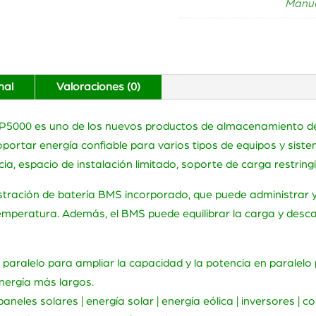
Manua
nal
Valoraciones (0)
io UP5000 es uno de los nuevos productos de almacenamiento d
soportar energía confiable para varios tipos de equipos y si
ia, espacio de instalación limitado, soporte de carga restringid
tración de batería BMS incorporado, que puede administrar y
 temperatura. Además, el BMS puede equilibrar la carga y desca
 paralelo para ampliar la capacidad y la potencia en paralel
nergía más largos.
aneles solares | energía solar | energía eólica | inversores | 