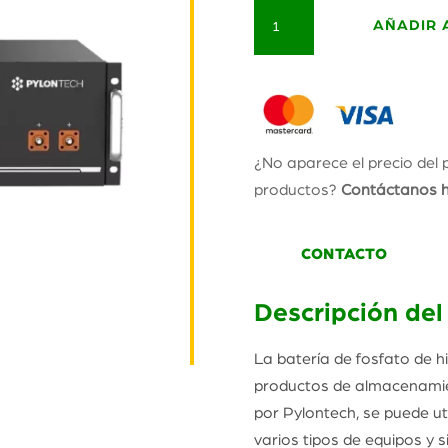
Batería
AÑADIR 
de
Litio
UP5000
48v
4.8Kwh
¿No aparece el precio del 
cantidad
productos?
Contáctanos ha
CONTACTO
Descripción del
La batería de fosfato de h
productos de almacenamie
por Pylontech, se puede ut
varios tipos de equipos y