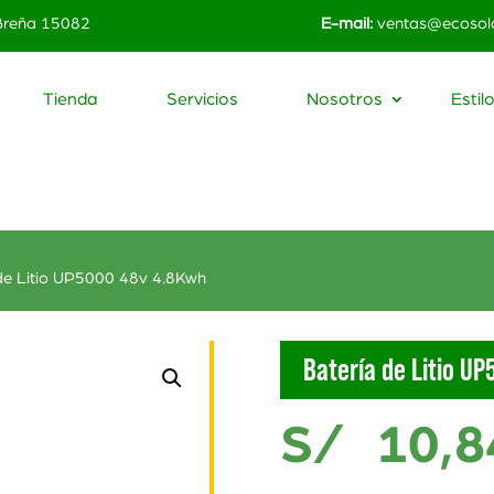
 Breña 15082
E-mail:
ventas@ecosola
Tienda
Servicios
Nosotros
Estil
 de Litio UP5000 48v 4.8Kwh
Batería de Litio U
S/
10,8