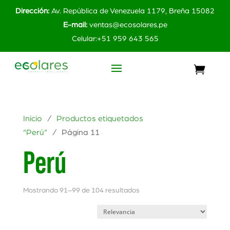
Dirección:
Av. República de Venezuela 1179, Breña 15082
E-mail:
ventas@ecosolares.pe
Celular:+51 959 643 565
Inicio
/
Productos etiquetados
“Perú”
/ Página 11
Perú
Mostrando 91–99 de 104 resultados