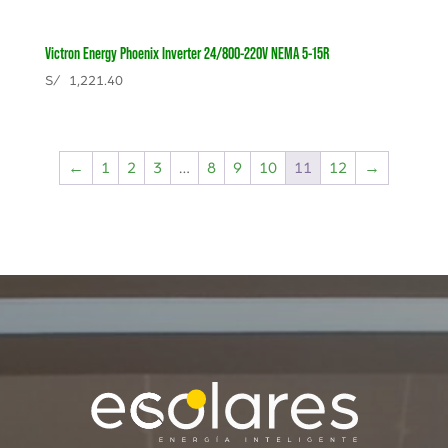
Victron Energy Phoenix Inverter 24/800-220V NEMA 5-15R
S/
1,221.40
←
1
2
3
…
8
9
10
11
12
→