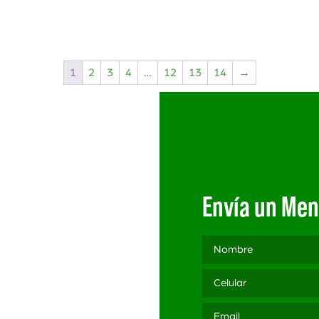
1
2
3
4
…
12
13
14
→
Envía un Men