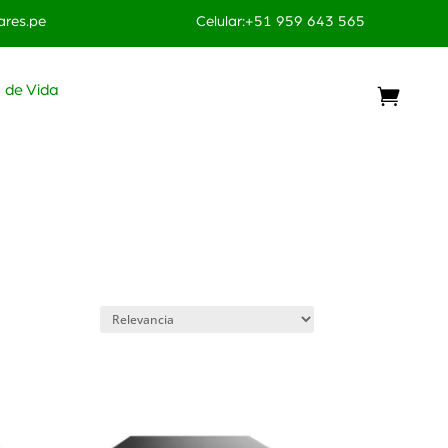
res.pe
Celular:+51 959 643 565
o de Vida