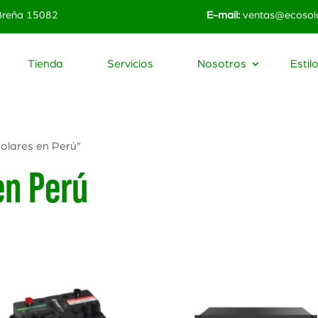
 Breña 15082
E-mail:
ventas@ecosola
Tienda
Servicios
Nosotros
Estil
olares en Perú”
en Perú