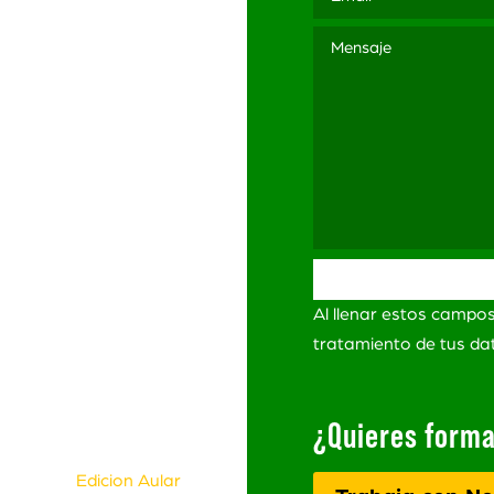
3 565
ación
ítica de Privacidad
itica de Privacidad
Redes Sociales
minos y Condiciones
Al llenar estos campo
ro de
lamaciones
tratamiento de tus d
¿Quieres forma
s Derechos Reservados.
eñada por
Edicion Aular