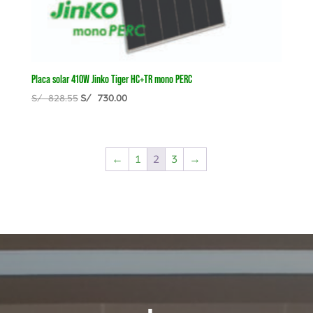
Placa solar 410W Jinko Tiger HC+TR mono PERC
El
El
S/
828.55
S/
730.00
precio
precio
original
actual
era:
es:
←
1
2
3
→
S/ 828.55.
S/ 730.00.