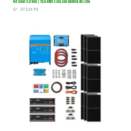
Kit Solar 5.0 kVA | 10,6 kWh x Día Con Batería de Litio
S/
27,121.92