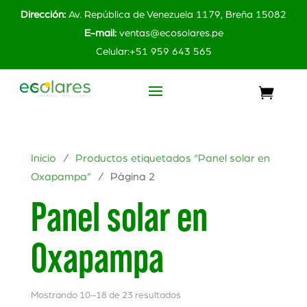
Dirección:
Av. República de Venezuela 1179, Breña 15082
E-mail:
ventas@ecosolares.pe
Celular:+51 959 643 565
Inicio
/
Productos etiquetados “Panel solar en
Oxapampa”
/ Página 2
Panel solar en
Oxapampa
Mostrando 10–18 de 23 resultados