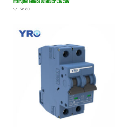
Interruptor Térmico DC MCB 2P 63A 550V
S/
58.80