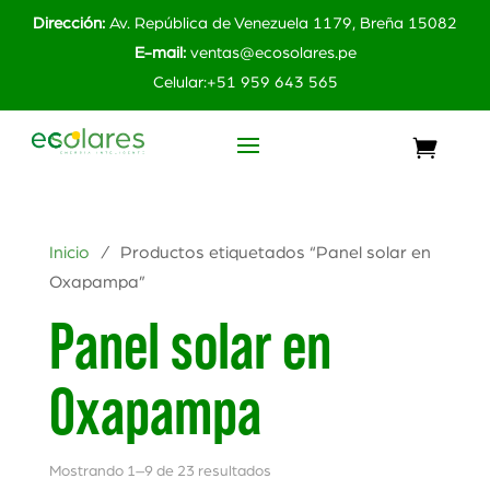
Dirección:
Av. República de Venezuela 1179, Breña 15082
E-mail:
ventas@ecosolares.pe
Celular:+51 959 643 565
Inicio
/ Productos etiquetados “Panel solar en
Oxapampa”
Panel solar en
Oxapampa
Mostrando 1–9 de 23 resultados