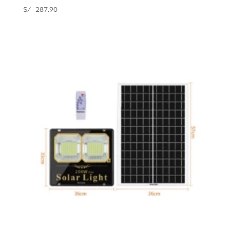
S/
287.90