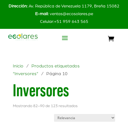
Dirección:
Av. República de Venezuela 1179, Breña 15082
E-mail:
ventas@ecosolares.pe
Celular:+51 959 643 565
Inicio
/
Productos etiquetados
“Inversores”
/ Página 10
Inversores
Mostrando 82–90 de 123 resultados