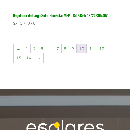
Regulador de Carga Solar BlueSolar MPPT 150/45-Tr 12/24/36/48V
S/
1,799.40
←
1
2
3
…
7
8
9
10
11
12
13
14
→