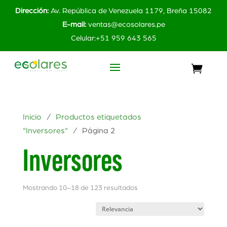
Dirección:
Av. República de Venezuela 1179, Breña 15082
E-mail:
ventas@ecosolares.pe
Celular:+51 959 643 565
Inicio
/
Productos etiquetados
“Inversores”
/ Página 2
Inversores
Mostrando 10–18 de 123 resultados