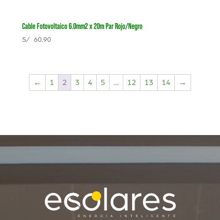
Cable Fotovoltaico 6.0mm2 x 20m Par Rojo/Negro
S/
60.90
←
1
2
3
4
5
…
12
13
14
→