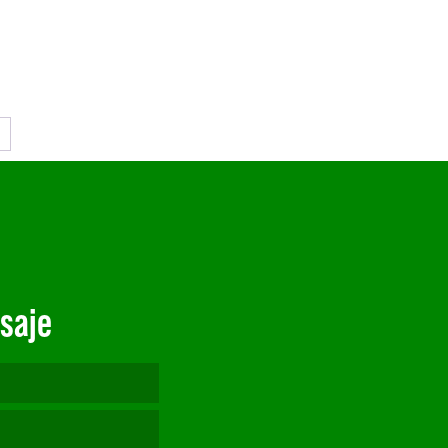
→
saje