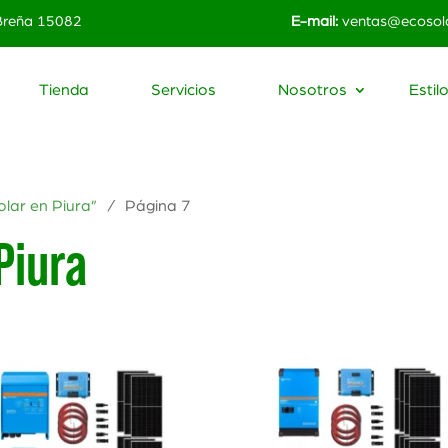
 Breña 15082
E-mail:
ventas@ecosola
Tienda
Servicios
Nosotros
Estil
lar en Piura”
/ Página 7
Piura