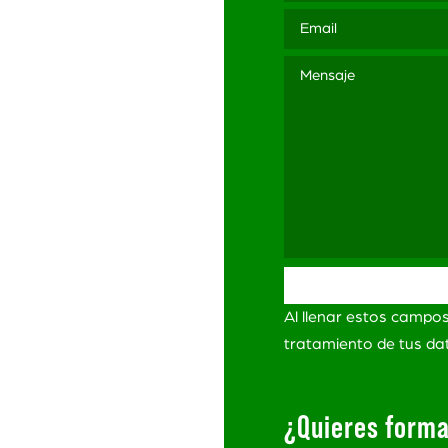
3 565
ación
ítica de Privacidad
itica de Privacidad
Redes Sociales
minos y Condiciones
Al llenar estos campo
ro de
lamaciones
tratamiento de tus d
¿Quieres forma
s Derechos Reservados.