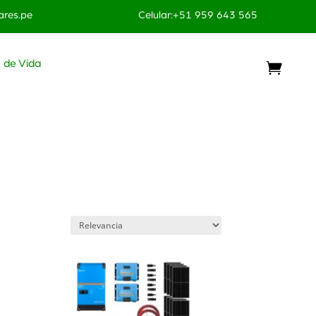
res.pe
Celular:+51 959 643 565
o de Vida