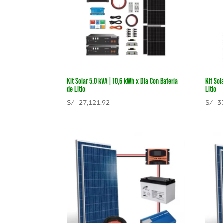
Kit Solar 5.0 kVA | 10,6 kWh x Día Con Batería
Kit Sol
de Litio
Litio
S/
27,121.92
S/
37