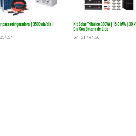
ar para refrigeradora | 3500wh/día |
Kit Solar Trifásico 380VA | 15.0 kVA | 30 
Día Con Batería de Litio
254.54
S/
61,444.68