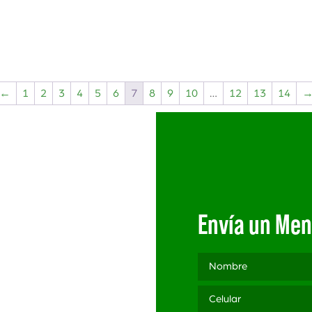
←
1
2
3
4
5
6
7
8
9
10
…
12
13
14
Envía un Men