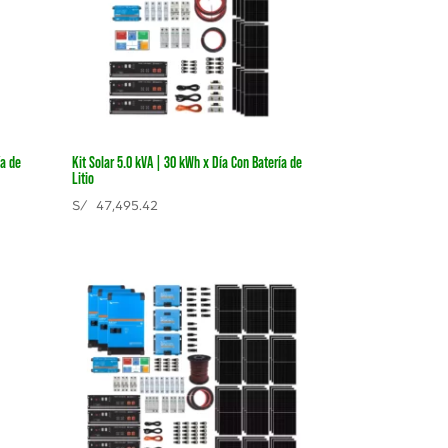
ía de
Kit Solar 5.0 kVA | 30 kWh x Día Con Batería de
Litio
S/
47,495.42