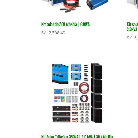
Kit solar de 500 wh/día | 600VA
Kit sol
3.0kVA
S/
2,308.40
S/
8,
Kit Solar Trifásico 380VA | 9.0 kVA | 30 kWh Día