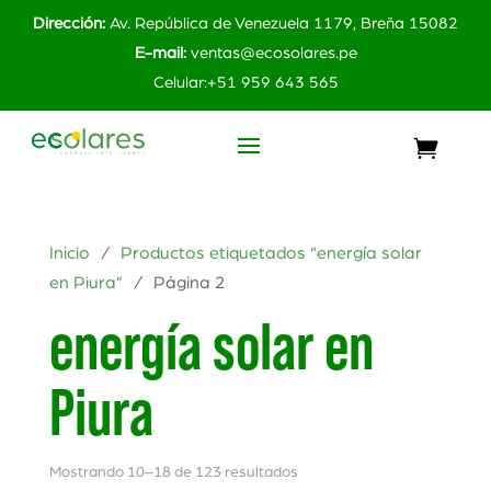
Dirección:
Av. República de Venezuela 1179, Breña 15082
E-mail:
ventas@ecosolares.pe
Celular:+51 959 643 565
Inicio
/
Productos etiquetados “energía solar
en Piura”
/ Página 2
energía solar en
Piura
Mostrando 10–18 de 123 resultados