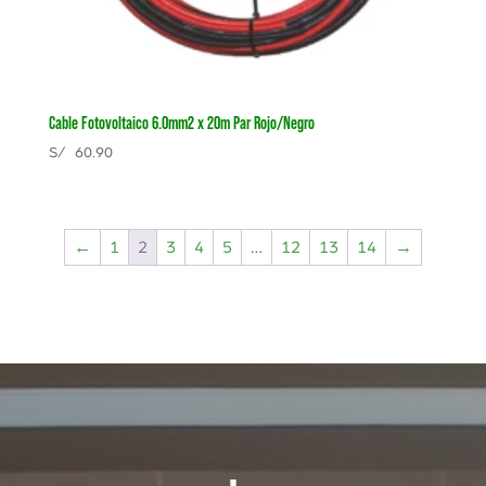
Cable Fotovoltaico 6.0mm2 x 20m Par Rojo/Negro
S/
60.90
←
1
2
3
4
5
…
12
13
14
→