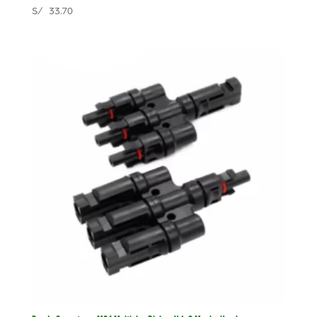
S/
33.70