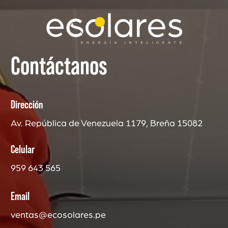
Contáctanos
Dirección
Av. República de Venezuela 1179, Breña 15082
Celular
959 643 565
Email
ventas@ecosolares.pe