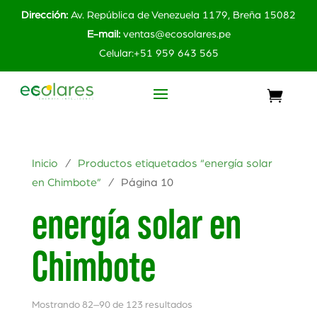
Dirección:
Av. República de Venezuela 1179, Breña 15082
E-mail:
ventas@ecosolares.pe
Celular:+51 959 643 565
Inicio
/
Productos etiquetados “energía solar
en Chimbote”
/ Página 10
energía solar en
Chimbote
Mostrando 82–90 de 123 resultados