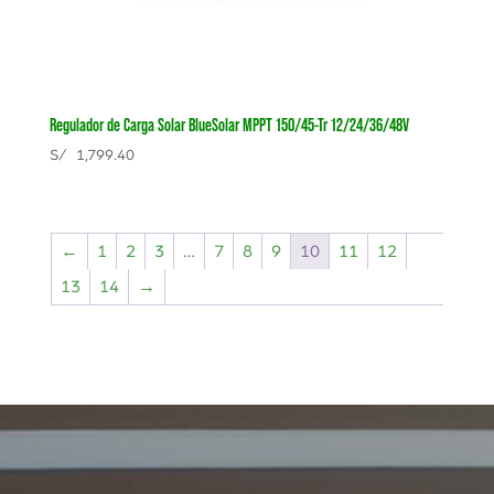
Regulador de Carga Solar BlueSolar MPPT 150/45-Tr 12/24/36/48V
S/
1,799.40
←
1
2
3
…
7
8
9
10
11
12
13
14
→