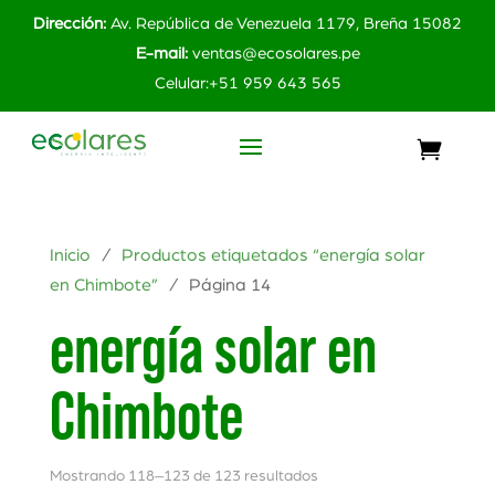
Dirección:
Av. República de Venezuela 1179, Breña 15082
E-mail:
ventas@ecosolares.pe
Celular:+51 959 643 565
Inicio
/
Productos etiquetados “energía solar
en Chimbote”
/ Página 14
energía solar en
Chimbote
Mostrando 118–123 de 123 resultados