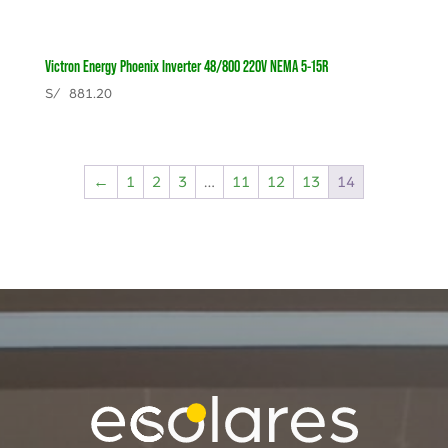
Victron Energy Phoenix Inverter 48/800 220V NEMA 5-15R
S/
881.20
←
1
2
3
…
11
12
13
14