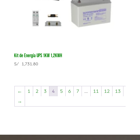
Kit de Energía UPS 1KW 1,2KWH
S/
1,731.80
←
1
2
3
4
5
6
7
…
11
12
13
→