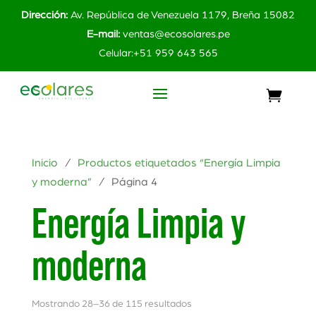
Dirección:
Av. República de Venezuela 1179, Breña 15082
E-mail:
ventas@ecosolares.pe
Celular:+51 959 643 565
Inicio
/
Productos etiquetados “Energía Limpia
y moderna”
/ Página 4
Energía Limpia y
moderna
Mostrando 28–36 de 115 resultados