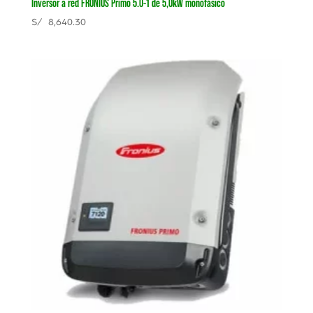
Inversor a red FRONIUS Primo 5.0-1 de 5,0kW monofásico
S/
8,640.30