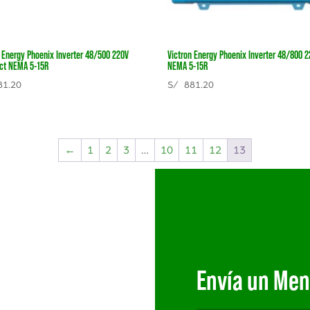
n Energy Phoenix Inverter 48/500 220V
Victron Energy Phoenix Inverter 48/800 
ect NEMA 5-15R
NEMA 5-15R
1.20
S/
881.20
←
1
2
3
…
10
11
12
13
Envía un Men