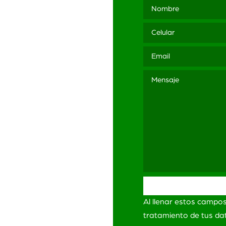
3 565
ación
ítica de Privacidad
itica de Privacidad
Redes Sociales
minos y Condiciones
Al llenar estos campo
ro de
lamaciones
tratamiento de tus d