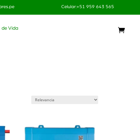
res.pe
Celular:+51 959 643 565
o de Vida