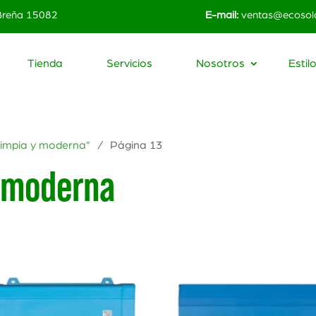
 Breña 15082
E-mail:
ventas@ecosola
Tienda
Servicios
Nosotros
Estil
Limpia y moderna”
/ Página 13
y moderna