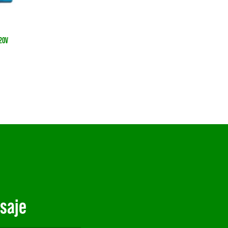
220V
saje