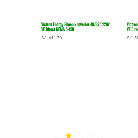
Victron Energy Phoenix Inverter 48/375 220V
Victro
VE.Direct NEMA 5-15R
VE.Dir
S/
611.30
S/
88