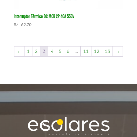
Interruptor Térmico DC MCB 2P 40A 550V
S/
62.70
←
1
2
3
4
5
6
…
11
12
13
→