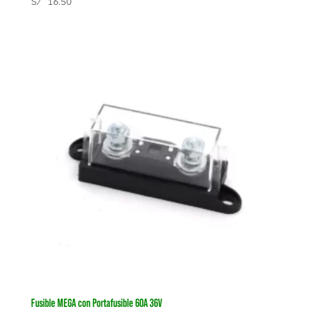
S/
16.50
Fusible MEGA con Portafusible 60A 36V