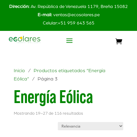
Dirección:
Av. República de Venezuela 1179, Breña 15082
E-mail:
ventas@ecosolares.pe
Celular:+51 959 643 565
Inicio
/
Productos etiquetados “Energía
Eólica”
/ Página 3
Energía Eólica
Mostrando 19–27 de 116 resultados