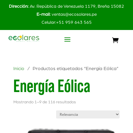
Dirección:
Av. República de Venezuela 1179, Breña 15082
E-mail:
ventas@ecosolares.pe
Celular:+51 959 643 565
Inicio
/ Productos etiquetados “Energía Eólica”
Energía Eólica
Mostrando 1–9 de 116 resultados