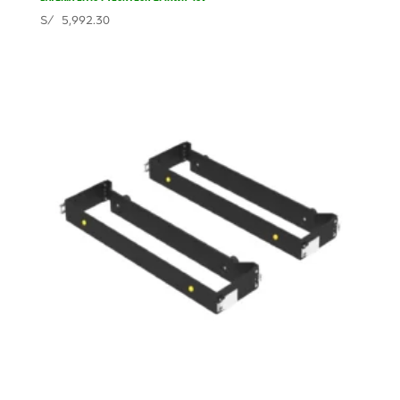
S/
5,992.30