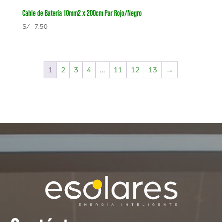
Cable de Batería 10mm2 x 200cm Par Rojo/Negro
S/
7.50
1
2
3
4
…
11
12
13
→