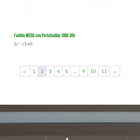
Fusible MEGA con Portafusible 100A 36V
S/
13.60
←
1
2
3
4
5
…
9
10
11
→