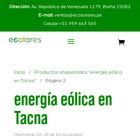
Dirección:
Av. República de Venezuela 1179, Breña 15082
E-mail:
ventas@ecosolares.pe
Celular:+51 959 643 565
Inicio
/
Productos etiquetados “energía eólica
en Tacna”
/ Página 2
energía eólica en
Tacna
Mostrando 10–18 de 94 resultados