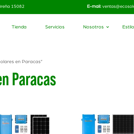
 Breña 15082
E-mail:
ventas@ecosola
Tienda
Servicios
Nosotros
Estil
olares en Paracas”
en Paracas