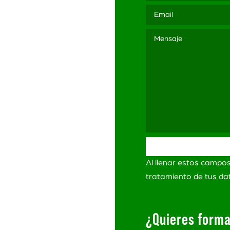
3 565
ación
ítica de Privacidad
itica de Privacidad
Redes Sociales
minos y Condiciones
Al llenar estos campo
ro de
lamaciones
tratamiento de tus d
¿Quieres forma
s Derechos Reservados.