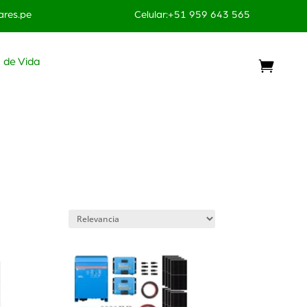
res.pe
Celular:+51 959 643 565
o de Vida