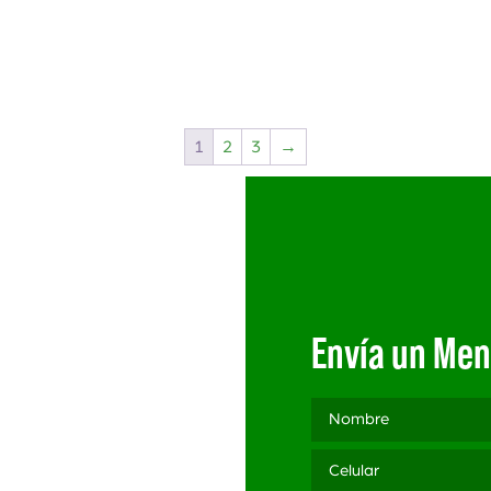
1
2
3
→
Envía un Men