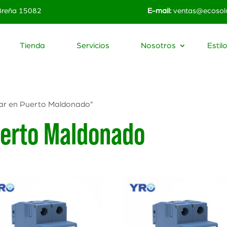
 Breña 15082
E-mail:
ventas@ecosola
Tienda
Servicios
Nosotros
Estil
ar en Puerto Maldonado”
uerto Maldonado