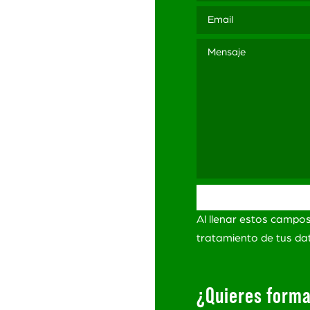
3 565
ación
ítica de Privacidad
itica de Privacidad
Redes Sociales
minos y Condiciones
Al llenar estos campo
ro de
lamaciones
tratamiento de tus d
¿Quieres forma
s Derechos Reservados.