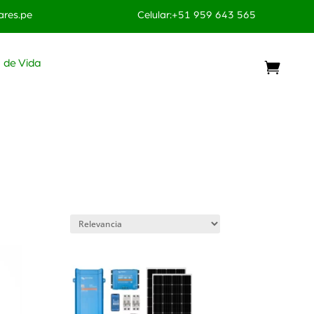
res.pe
Celular:+51 959 643 565
o de Vida