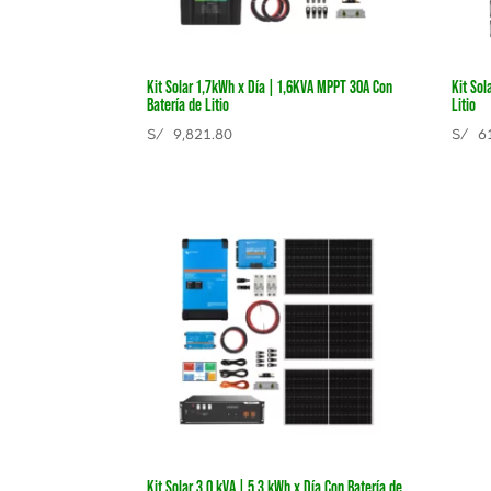
Kit Solar 1,7kWh x Día | 1,6KVA MPPT 30A Con
Kit Sol
Batería de Litio
Litio
S/
9,821.80
S/
61
Kit Solar 3.0 kVA | 5,3 kWh x Día Con Batería de