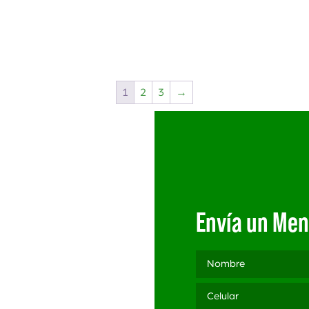
1
2
3
→
Envía un Men