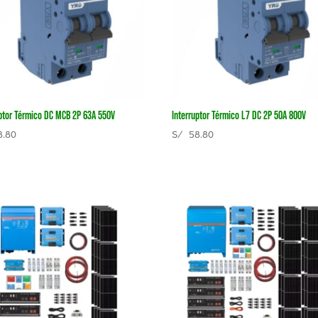
uptor Térmico DC MCB 2P 63A 550V
Interruptor Térmico L7 DC 2P 50A 800V
.80
S/
58.80