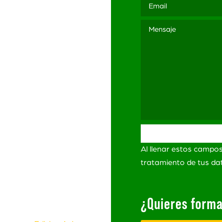
3 565
ación
ítica de Privacidad
itica de Privacidad
Redes Sociales
minos y Condiciones
Al llenar estos campo
ro de
lamaciones
tratamiento de tus d
¿Quieres forma
s Derechos Reservados.