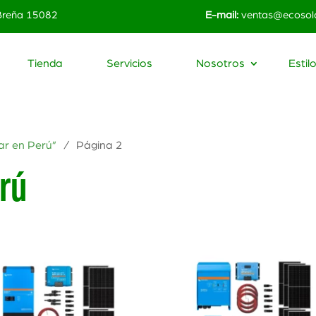
 Breña 15082
E-mail:
ventas@ecosola
Tienda
Servicios
Nosotros
Estil
ar en Perú”
/ Página 2
erú