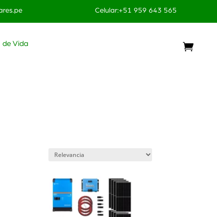
res.pe
Celular:+51 959 643 565
o de Vida