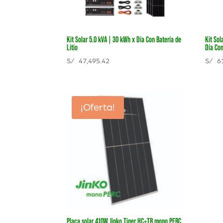
Kit Solar 5.0 kVA | 30 kWh x Día Con Batería de
Kit Sol
Litio
Día Con
S/
47,495.42
S/
61
¡Oferta!
Placa solar 410W Jinko Tiger HC+TR mono PERC