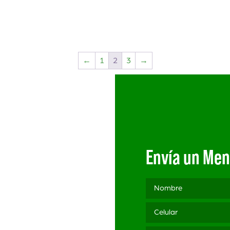
←
1
2
3
→
Envía un Men