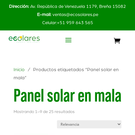
Dirección:
Av. República de Venezuela 1179, Breña 15082
E-mail:
ventas@ecosolares.pe
Celular:+51 959 643 565
Inicio
/ Productos etiquetados “Panel solar en
mala”
Panel solar en mala
Mostrando 1–9 de 25 resultados