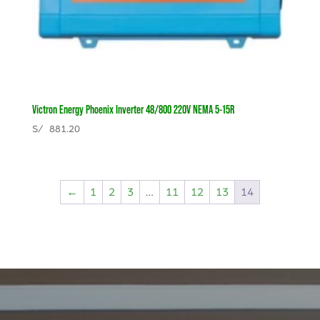
Victron Energy Phoenix Inverter 48/800 220V NEMA 5-15R
S/
881.20
←
1
2
3
…
11
12
13
14