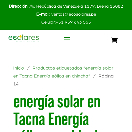
Dirección:
Av. República de Venezuela 1179, Breña 15082
E-mail:
ventas@ecosolares.pe
Celular:+51 959 643 565
Inicio
/
Productos etiquetados “energía solar
en Tacna Energía eólica en chincha”
/ Página
14
energía solar en
Tacna Energía