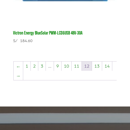
Victron Energy BlueSolar PWM-LCD&USB 48V-30A
S/
184.60
←
1
2
3
…
9
10
11
12
13
14
→