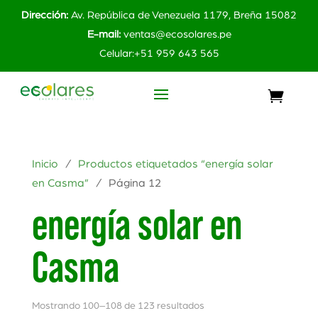
Dirección:
Av. República de Venezuela 1179, Breña 15082
E-mail:
ventas@ecosolares.pe
Celular:+51 959 643 565
Inicio
/
Productos etiquetados “energía solar
en Casma”
/ Página 12
energía solar en
Casma
Mostrando 100–108 de 123 resultados