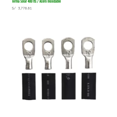
Terma Solar 400 lts / Acero Inoxidable
S/
3,778.81