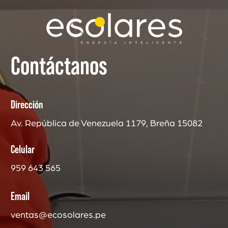
Contáctanos
Dirección
Av. República de Venezuela 1179, Breña 15082
Celular
959 643 565
Email
ventas@ecosolares.pe