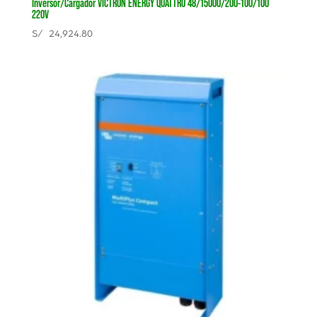
Inversor/Cargador VICTRON ENERGY QUATTRO 48/15000/200-100/100
220V
S/
24,924.80