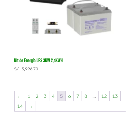
Kit de Energía UPS 3KW 2,4KWH
S/
3,996.70
←
1
2
3
4
5
6
7
8
…
12
13
14
→