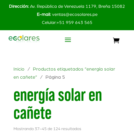
Dirección:
Av. República de Venezuela 1179, Breña 15082
E-mail:
ventas@ecosolares.pe
Celular:+51 959 643 565
Inicio
/
Productos etiquetados “energía solar
en cañete”
/ Página 5
energía solar en
cañete
Mostrando 37–45 de 124 resultados