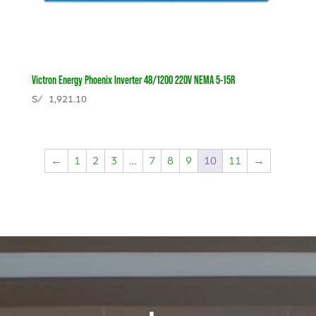
Victron Energy Phoenix Inverter 48/1200 220V NEMA 5-15R
S/
1,921.10
←
1
2
3
…
7
8
9
10
11
→