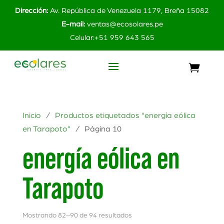
Dirección:
Av. República de Venezuela 1179, Breña 15082
E-mail:
ventas@ecosolares.pe
Celular:+51 959 643 565
Inicio
/
Productos etiquetados “energía eólica
en Tarapoto”
/ Página 10
energía eólica en
Tarapoto
Mostrando 82–90 de 94 resultados