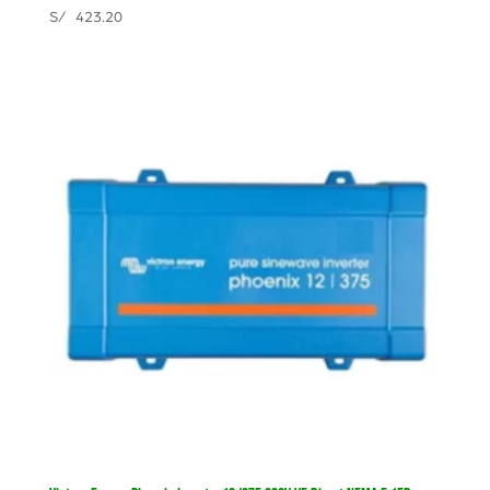
S/
423.20