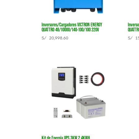
Inversores/Cargadores VICTRON ENERGY
Invers
QUATTRO 48/10000/140-100/100 220V
QUATTR
S/
20,998.60
S/
15
Kit de Energía UPS 3KW 2,4KWH