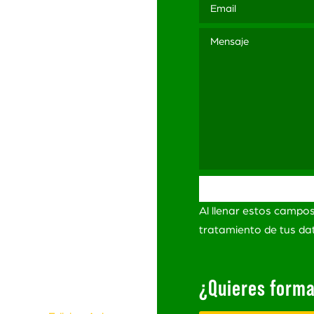
3 565
ación
ítica de Privacidad
itica de Privacidad
Redes Sociales
minos y Condiciones
Al llenar estos campo
ro de
lamaciones
tratamiento de tus d
¿Quieres forma
s Derechos Reservados.