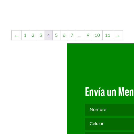
←
1
2
3
4
5
6
7
…
9
10
11
→
Envía un Men