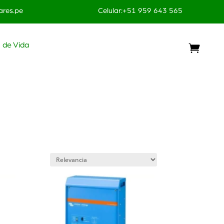
res.pe
Celular:+51 959 643 565
o de Vida