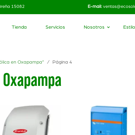
 Breña 15082
E-mail:
ventas@ecosola
Tienda
Servicios
Nosotros
Estil
eólica en Oxapampa”
/ Página 4
en Oxapampa