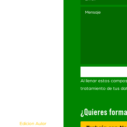
3 565
ación
ítica de Privacidad
itica de Privacidad
Redes Sociales
minos y Condiciones
Al llenar estos campo
ro de
lamaciones
tratamiento de tus d
¿Quieres forma
s Derechos Reservados.
eñada por
Edicion Aular