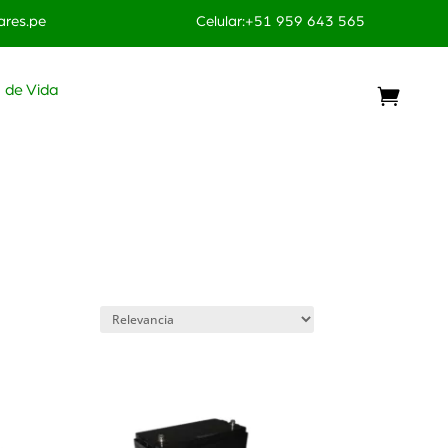
res.pe
Celular:+51 959 643 565
o de Vida