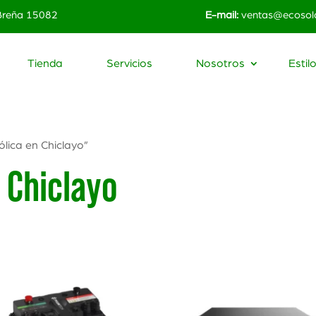
 Breña 15082
E-mail:
ventas@ecosola
Tienda
Servicios
Nosotros
Estil
lica en Chiclayo”
n Chiclayo