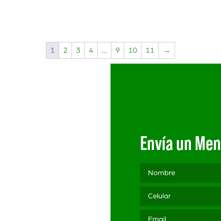
1
2
3
4
…
9
10
11
→
Envía un Men