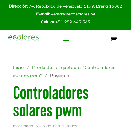
Dirección:
Av. República de Venezuela 1179, Breña 15082
E-mail:
ventas@ecosolares.pe
Celular:+51 959 643 565
Inicio
/
Productos etiquetados “Controladores
solares pwm”
/ Página 3
Controladores
solares pwm
Mostrando 19–19 de 19 resultados