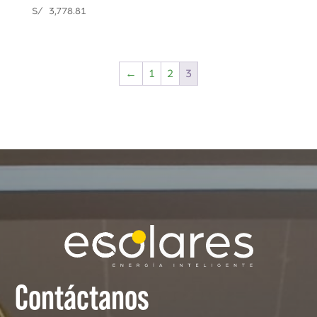
S/
3,778.81
←
1
2
3
Contáctanos