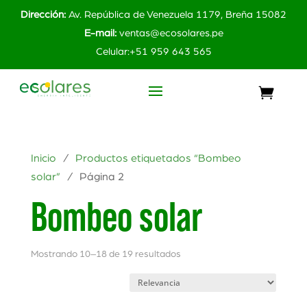
Dirección:
Av. República de Venezuela 1179, Breña 15082
E-mail:
ventas@ecosolares.pe
Celular:+51 959 643 565
Inicio
/
Productos etiquetados “Bombeo
solar”
/ Página 2
Bombeo solar
Mostrando 10–18 de 19 resultados