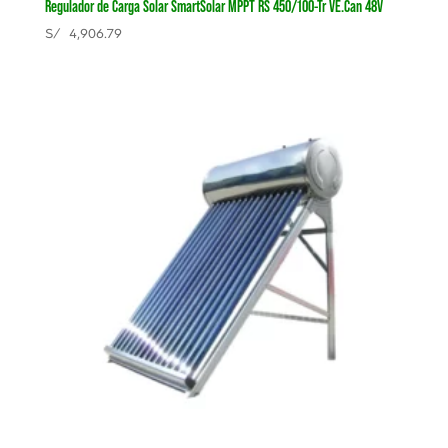
Regulador de Carga Solar SmartSolar MPPT RS 450/100-Tr VE.Can 48V
S/
4,906.79