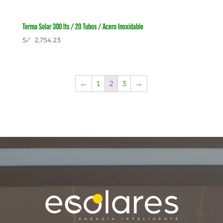
Terma Solar 300 lts / 20 Tubos / Acero Inoxidable
S/
2,754.23
←
1
2
3
→