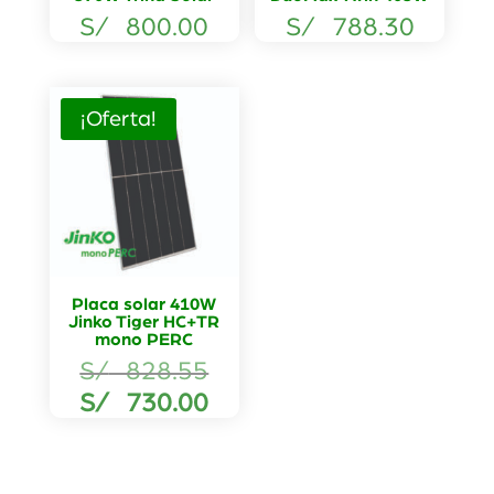
S/
800.00
S/
788.30
¡Oferta!
Placa solar 410W
Jinko Tiger HC+TR
mono PERC
El
S/
828.55
precio
El
S/
730.00
original
precio
era:
actual
S/ 828.55.
es: