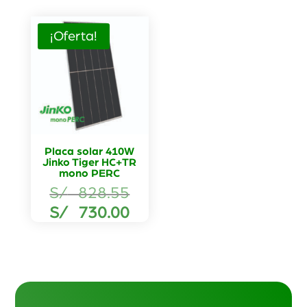
¡Oferta!
Placa solar 410W
Jinko Tiger HC+TR
mono PERC
El
S/
828.55
precio
El
S/
730.00
original
precio
era:
actual
S/ 828.55.
es:
S/ 730.00.