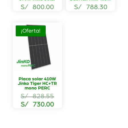
S/
800.00
S/
788.30
¡Oferta!
Placa solar 410W
Jinko Tiger HC+TR
mono PERC
El
S/
828.55
precio
El
S/
730.00
original
precio
era:
actual
S/ 828.55.
es: