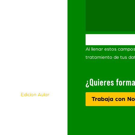
ación
ítica de Privacidad
itica de Privacidad
Redes Sociales
minos y Condiciones
Al llenar estos campo
ro de
lamaciones
tratamiento de tus d
¿Quieres forma
s Derechos Reservados.
eñada por
Edicion Aular
Trabaja con No