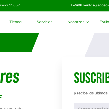
 Breña 15082
E-mail:
ventas@ecosola
Tienda
Servicios
Nosotros
Estil
ares
SUSCRI
y recibe las ultimas
es y material