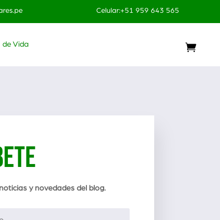
res.pe
Celular:+51 959 643 565
o de Vida
BETE
 noticias y novedades del blog.